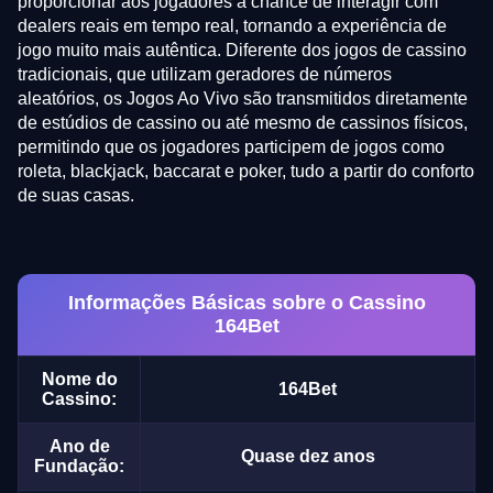
proporcionar aos jogadores a chance de interagir com
dealers reais em tempo real, tornando a experiência de
jogo muito mais autêntica. Diferente dos jogos de cassino
tradicionais, que utilizam geradores de números
aleatórios, os Jogos Ao Vivo são transmitidos diretamente
de estúdios de cassino ou até mesmo de cassinos físicos,
permitindo que os jogadores participem de jogos como
roleta, blackjack, baccarat e poker, tudo a partir do conforto
de suas casas.
Informações Básicas sobre o Cassino
164Bet
Nome do
164Bet
Cassino:
Ano de
Quase dez anos
Fundação: