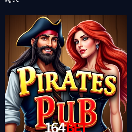
regras.