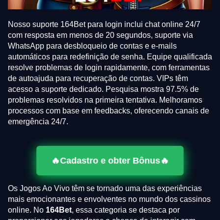
Nosso suporte 164Bet para login inclui chat online 24/7
com resposta em menos de 20 segundos, suporte via
WhatsApp para desbloqueio de contas e e-mails
automáticos para redefinição de senha. Equipe qualificada
resolve problemas de login rapidamente, com ferramentas
de autoajuda para recuperação de contas. VIPs têm
acesso a suporte dedicado. Pesquisa mostra 97.5% de
problemas resolvidos na primeira tentativa. Melhoramos
processos com base em feedbacks, oferecendo canais de
emergência 24/7.
🔥Cadastro e obter Bônus🔥
Os Jogos Ao Vivo têm se tornado uma das experiências
mais emocionantes e envolventes no mundo dos cassinos
online. No
164Bet
, essa categoria se destaca por