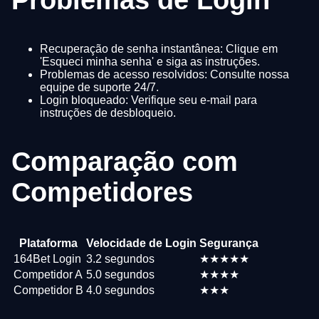
Recuperação de senha instantânea: Clique em
'Esqueci minha senha' e siga as instruções.
Problemas de acesso resolvidos: Consulte nossa
equipe de suporte 24/7.
Login bloqueado: Verifique seu e-mail para
instruções de desbloqueio.
Comparação com
Competidores
Plataforma
Velocidade de Login
Segurança
164Bet Login
3.2 segundos
★★★★★
Competidor A
5.0 segundos
★★★★
Competidor B
4.0 segundos
★★★