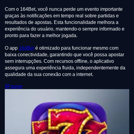
Com o 164Bet, você nunca perde um evento importante
graças às notificações em tempo real sobre partidas e
resultados de apostas. Esta funcionalidade melhora a
experiência do usuário, mantendo-o sempre informado e
pronto para fazer a melhor jogada.
O app
164Bet
é otimizado para funcionar mesmo com
baixa conectividade, garantindo que você possa apostar
sem interrupções. Com recursos offline, o aplicativo
assegura uma experiência fluida, independentemente da
qualidade da sua conexão com a internet.
9Fgame