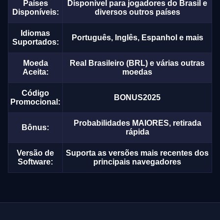
Países
Disponível para jogadores do Brasil e
Disponíveis:
diversos outros países
Idiomas
Português, Inglês, Espanhol e mais
Suportados:
Moeda
Real Brasileiro (BRL) e várias outras
Aceita:
moedas
Código
BONUS2025
Promocional:
Probabilidades MAIORES, retirada
Bônus:
rápida
Versão de
Suporta as versões mais recentes dos
Software:
principais navegadores