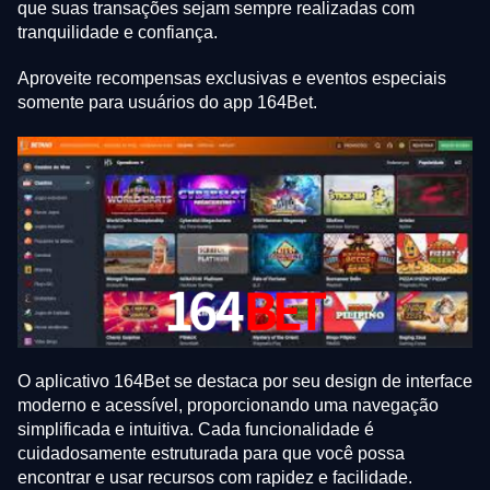
que suas transações sejam sempre realizadas com
tranquilidade e confiança.
Aproveite recompensas exclusivas e eventos especiais
somente para usuários do app 164Bet.
O aplicativo 164Bet se destaca por seu design de interface
moderno e acessível, proporcionando uma navegação
simplificada e intuitiva. Cada funcionalidade é
cuidadosamente estruturada para que você possa
encontrar e usar recursos com rapidez e facilidade.