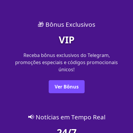
🎁 Bônus Exclusivos
VIP
Receba bônus exclusivos do Telegram,
promoções especiais e códigos promocionais
únicos!
Ver Bônus
📢 Notícias em Tempo Real
24/7