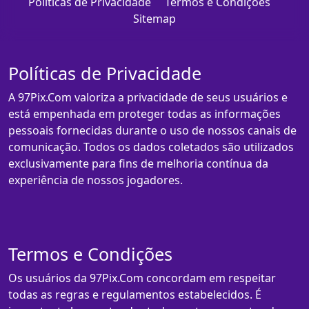
Políticas de Privacidade
Termos e Condições
Sitemap
Políticas de Privacidade
A 97Pix.Com valoriza a privacidade de seus usuários e
está empenhada em proteger todas as informações
pessoais fornecidas durante o uso de nossos canais de
comunicação. Todos os dados coletados são utilizados
exclusivamente para fins de melhoria contínua da
experiência de nossos jogadores.
Termos e Condições
Os usuários da 97Pix.Com concordam em respeitar
todas as regras e regulamentos estabelecidos. É