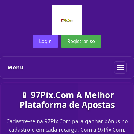
Login
Registrar-se
Menu
📱 97Pix.Com A Melhor
Plataforma de Apostas
Cadastre-se na 97Pix.Com para ganhar bônus no
cadastro e em cada recarga. Com a 97Pix.Com,