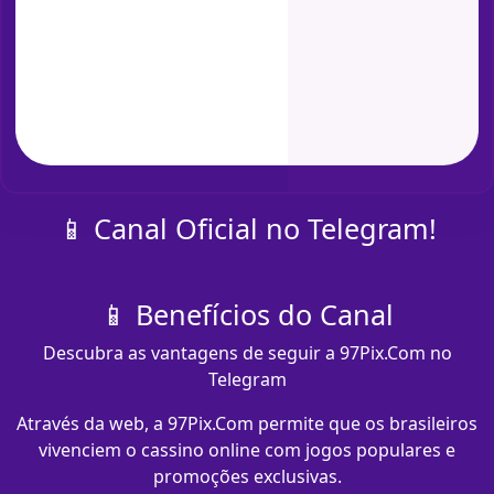
📱 Canal Oficial no Telegram!
📱 Benefícios do Canal
Descubra as vantagens de seguir a 97Pix.Com no
Telegram
Através da web, a 97Pix.Com permite que os brasileiros
vivenciem o cassino online com jogos populares e
promoções exclusivas.