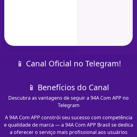
📱 Canal Oficial no Telegram!
📱 Benefícios do Canal
Descubra as vantagens de seguir a 94A Com APP no
Telegram
A 94A Com APP constrói seu sucesso com competência
e qualidade de marca — a 94A Com APP Brasil se dedica
a oferecer o serviço mais profissional aos usuários