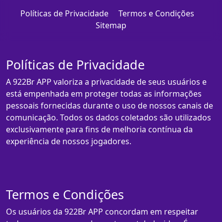
Políticas de Privacidade
Termos e Condições
Sitemap
Políticas de Privacidade
A 922Br APP valoriza a privacidade de seus usuários e
está empenhada em proteger todas as informações
pessoais fornecidas durante o uso de nossos canais de
comunicação. Todos os dados coletados são utilizados
exclusivamente para fins de melhoria contínua da
experiência de nossos jogadores.
Termos e Condições
Os usuários da 922Br APP concordam em respeitar