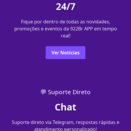
24/7
Fique por dentro de todas as novidades,
promoções e eventos da 922Br APP em tempo
real!
Ver Notícias
💬 Suporte Direto
Chat
Suporte direto via Telegram, respostas rápidas e
atendimento personalizado!