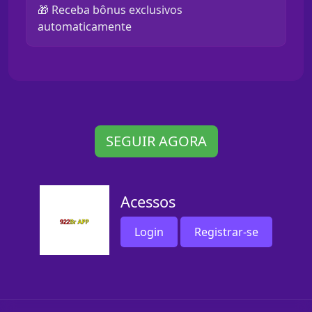
🎁 Receba bônus exclusivos
automaticamente
SEGUIR AGORA
Acessos
Login
Registrar-se