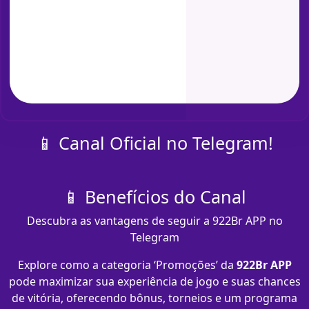
📱 Canal Oficial no Telegram!
📱 Benefícios do Canal
Descubra as vantagens de seguir a 922Br APP no
Telegram
Explore como a categoria ‘Promoções’ da
922Br APP
pode maximizar sua experiência de jogo e suas chances
de vitória, oferecendo bônus, torneios e um programa