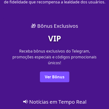
de fidelidade que recompensa a lealdade dos usuários.
🎁 Bônus Exclusivos
VIP
Receba bônus exclusivos do Telegram,
promoções especiais e códigos promocionais
únicos!
Ver Bônus
📢 Notícias em Tempo Real