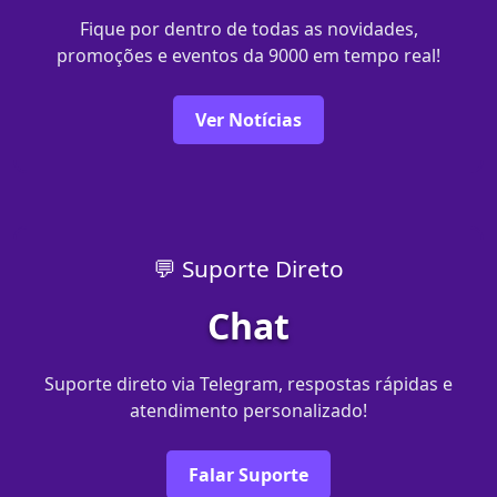
Fique por dentro de todas as novidades,
promoções e eventos da 9000 em tempo real!
Ver Notícias
💬 Suporte Direto
Chat
Suporte direto via Telegram, respostas rápidas e
atendimento personalizado!
Falar Suporte