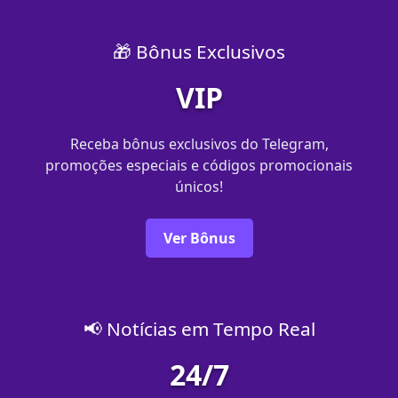
🎁 Bônus Exclusivos
VIP
Receba bônus exclusivos do Telegram,
promoções especiais e códigos promocionais
únicos!
Ver Bônus
📢 Notícias em Tempo Real
24/7