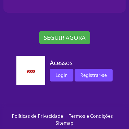
SEGUIR AGORA
Acessos
Login
Registrar-se
Políticas de Privacidade
Termos e Condições
Sitemap