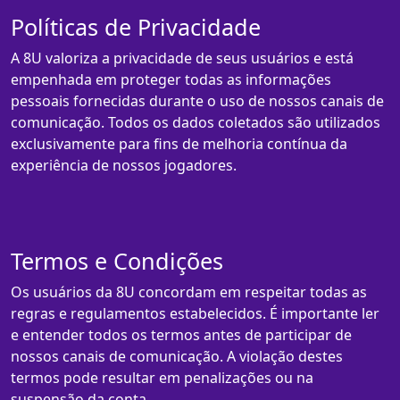
Políticas de Privacidade
A 8U valoriza a privacidade de seus usuários e está
empenhada em proteger todas as informações
pessoais fornecidas durante o uso de nossos canais de
comunicação. Todos os dados coletados são utilizados
exclusivamente para fins de melhoria contínua da
experiência de nossos jogadores.
Termos e Condições
Os usuários da 8U concordam em respeitar todas as
regras e regulamentos estabelecidos. É importante ler
e entender todos os termos antes de participar de
nossos canais de comunicação. A violação destes
termos pode resultar em penalizações ou na
suspensão da conta.