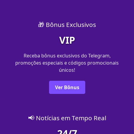
🎁 Bônus Exclusivos
VIP
Receba bônus exclusivos do Telegram,
promoções especiais e códigos promocionais
únicos!
Ver Bônus
📢 Notícias em Tempo Real
24/7