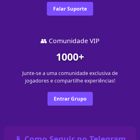
Falar Suporte
👥 Comunidade VIP
1000+
Junte-se a uma comunidade exclusiva de
jogadores e compartilhe experiências!
Entrar Grupo
📱 Como Seguir no Telegram