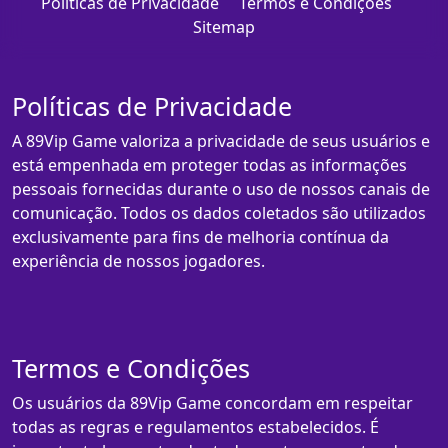
Políticas de Privacidade
Termos e Condições
Sitemap
Políticas de Privacidade
A 89Vip Game valoriza a privacidade de seus usuários e
está empenhada em proteger todas as informações
pessoais fornecidas durante o uso de nossos canais de
comunicação. Todos os dados coletados são utilizados
exclusivamente para fins de melhoria contínua da
experiência de nossos jogadores.
Termos e Condições
Os usuários da 89Vip Game concordam em respeitar
todas as regras e regulamentos estabelecidos. É