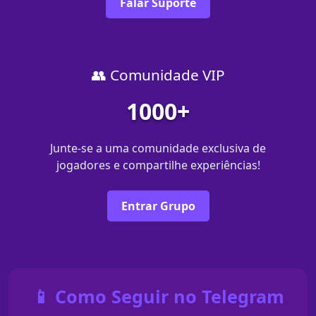
Falar Suporte
👥 Comunidade VIP
1000+
Junte-se a uma comunidade exclusiva de
jogadores e compartilhe experiências!
Entrar Grupo
📱 Como Seguir no Telegram