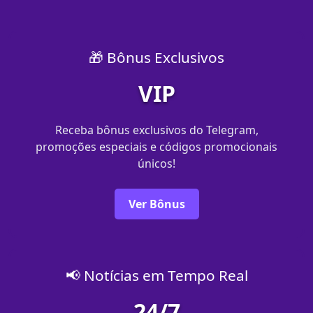
🎁 Bônus Exclusivos
VIP
Receba bônus exclusivos do Telegram,
promoções especiais e códigos promocionais
únicos!
Ver Bônus
📢 Notícias em Tempo Real
24/7