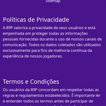
Sitemap
Políticas de Privacidade
A 89P valoriza a privacidade de seus usuários e está
empenhada em proteger todas as informações
pessoais fornecidas durante o uso de nossos canais de
comunicação. Todos os dados coletados são utilizados
exclusivamente para fins de melhoria contínua da
experiência de nossos jogadores.
Termos e Condições
Os usuários da 89P concordam em respeitar todas as
regras e regulamentos estabelecidos. É importante ler
e entender todos os termos antes de participar de