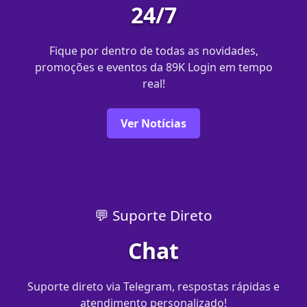
24/7
Fique por dentro de todas as novidades,
promoções e eventos da 89K Login em tempo
real!
Ver Notícias
💬 Suporte Direto
Chat
Suporte direto via Telegram, respostas rápidas e
atendimento personalizado!