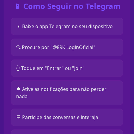
📱 Como Seguir no Telegram
📱 Baixe o app Telegram no seu dispositivo
🔍 Procure por "@89K LoginOficial"
👆 Toque em "Entrar" ou "Join"
🔔 Ative as notificações para não perder
nada
💬 Participe das conversas e interaja