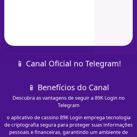
📱 Canal Oficial no Telegram!
📱 Benefícios do Canal
Descubra as vantagens de seguir a 89K Login no
Telegram
o aplicativo de cassino 89K Login emprega tecnologia
de criptografia segura para proteger suas informações
pessoais e financeiras, garantindo um ambiente de