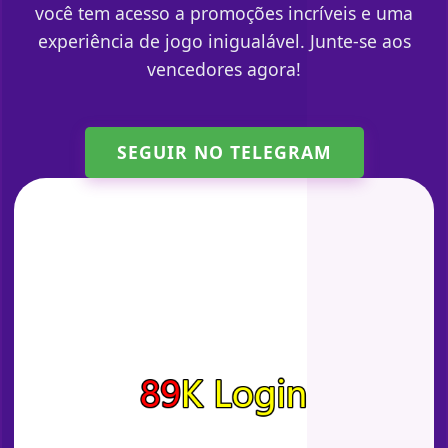
você tem acesso a promoções incríveis e uma
experiência de jogo inigualável. Junte-se aos
vencedores agora!
SEGUIR NO TELEGRAM