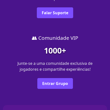
Falar Suporte
👥 Comunidade VIP
1000+
Junte-se a uma comunidade exclusiva de
jogadores e compartilhe experiências!
Entrar Grupo