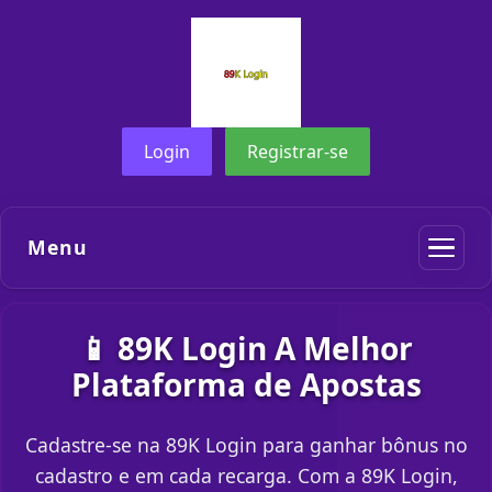
Login
Registrar-se
Menu
📱 89K Login A Melhor
Plataforma de Apostas
Cadastre-se na 89K Login para ganhar bônus no
cadastro e em cada recarga. Com a 89K Login,