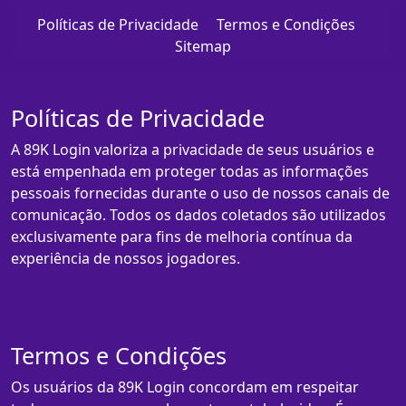
Políticas de Privacidade
Termos e Condições
Sitemap
Políticas de Privacidade
A 89K Login valoriza a privacidade de seus usuários e
está empenhada em proteger todas as informações
pessoais fornecidas durante o uso de nossos canais de
comunicação. Todos os dados coletados são utilizados
exclusivamente para fins de melhoria contínua da
experiência de nossos jogadores.
Termos e Condições
Os usuários da 89K Login concordam em respeitar