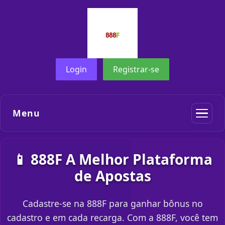
Login
Registrar-se
Menu
📱 888F A Melhor Plataforma
de Apostas
Cadastre-se na 888F para ganhar bônus no
cadastro e em cada recarga. Com a 888F, você tem