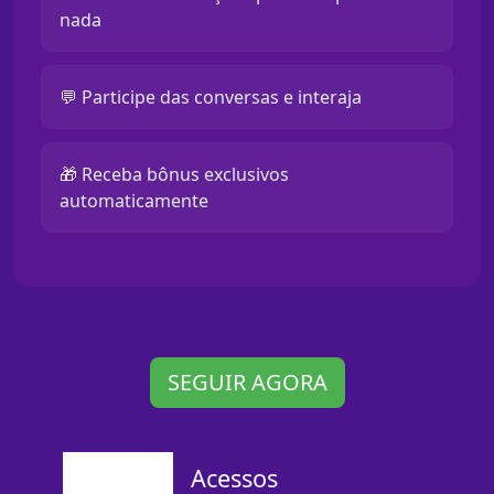
nada
💬 Participe das conversas e interaja
🎁 Receba bônus exclusivos
automaticamente
SEGUIR AGORA
Acessos