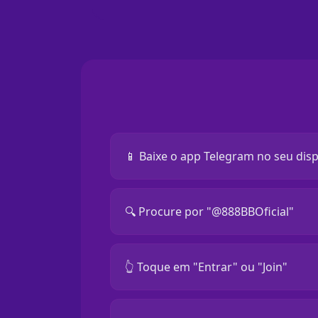
📱 Baixe o app Telegram no seu disp
🔍 Procure por "@888BBOficial"
👆 Toque em "Entrar" ou "Join"