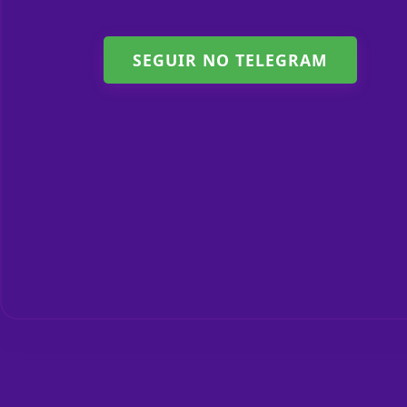
SEGUIR NO TELEGRAM