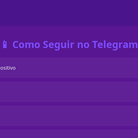
📱 Como Seguir no Telegram
ositivo