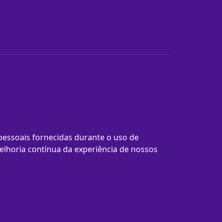
pessoais fornecidas durante o uso de
elhoria contínua da experiência de nossos