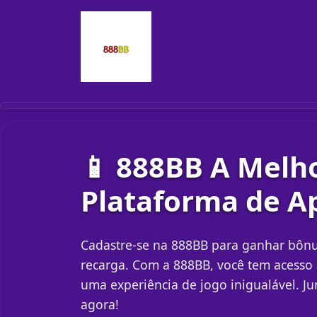
📱 888BB A Melh
Plataforma de A
Cadastre-se na 888BB para ganhar bônu
recarga. Com a 888BB, você tem acesso 
uma experiência de jogo inigualável. J
agora!