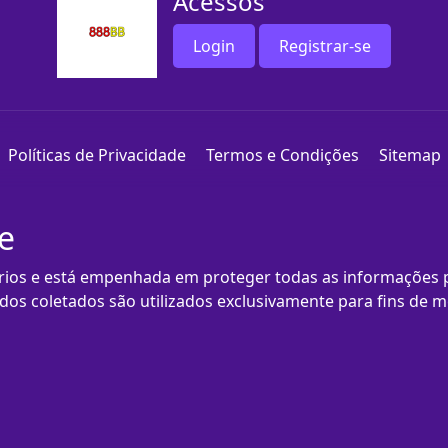
Acessos
Login
Registrar-se
Políticas de Privacidade
Termos e Condições
Sitemap
de
ários e está empenhada em proteger todas as informações 
os coletados são utilizados exclusivamente para fins de m