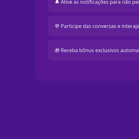
🔔 Ative as notificações para não p
💬 Participe das conversas e interaj
🎁 Receba bônus exclusivos autom