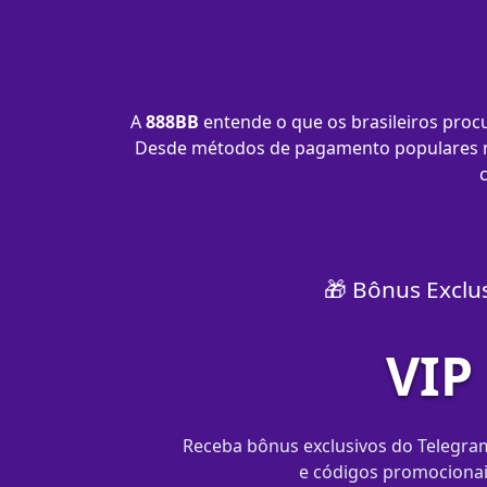
A
888BB
entende o que os brasileiros proc
Desde métodos de pagamento populares no 
🎁 Bônus Exclu
VIP
Receba bônus exclusivos do Telegra
e códigos promocionai