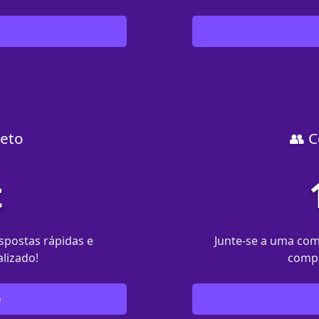
reto
👥 
t
espostas rápidas e
Junte-se a uma com
lizado!
compa
e