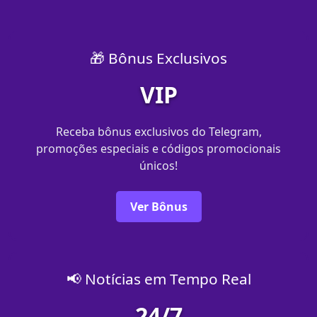
🎁 Bônus Exclusivos
VIP
Receba bônus exclusivos do Telegram,
promoções especiais e códigos promocionais
únicos!
Ver Bônus
📢 Notícias em Tempo Real
24/7