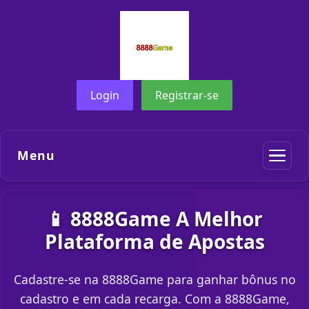
Login
Registrar-se
Menu
📱 8888Game A Melhor
Plataforma de Apostas
Cadastre-se na 8888Game para ganhar bônus no
cadastro e em cada recarga. Com a 8888Game,