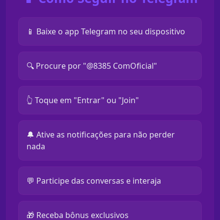
📱 Baixe o app Telegram no seu dispositivo
🔍 Procure por "@8385 ComOficial"
👆 Toque em "Entrar" ou "Join"
🔔 Ative as notificações para não perder
nada
💬 Participe das conversas e interaja
🎁 Receba bônus exclusivos