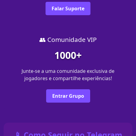
Falar Suporte
👥 Comunidade VIP
1000+
Junte-se a uma comunidade exclusiva de
jogadores e compartilhe experiências!
Entrar Grupo
📱 Como Seguir no Telegram