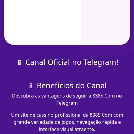
📱 Canal Oficial no Telegram!
📱 Benefícios do Canal
Descubra as vantagens de seguir a 8385 Com no
Telegram
Um site de cassino profissional da 8385 Com com
grande variedade de jogos, navegação rápida e
interface visual atraente.