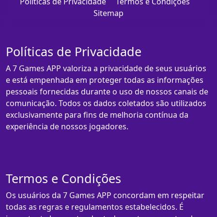
Políticas de Privacidade
Termos e Condições
Sitemap
Políticas de Privacidade
A 7 Games APP valoriza a privacidade de seus usuários
e está empenhada em proteger todas as informações
pessoais fornecidas durante o uso de nossos canais de
comunicação. Todos os dados coletados são utilizados
exclusivamente para fins de melhoria contínua da
experiência de nossos jogadores.
Termos e Condições
Os usuários da 7 Games APP concordam em respeitar
todas as regras e regulamentos estabelecidos. É