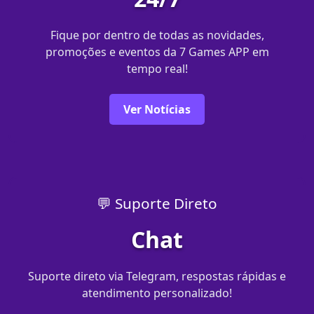
Fique por dentro de todas as novidades,
promoções e eventos da 7 Games APP em
tempo real!
Ver Notícias
💬 Suporte Direto
Chat
Suporte direto via Telegram, respostas rápidas e
atendimento personalizado!