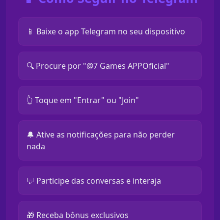
📱 Baixe o app Telegram no seu dispositivo
🔍 Procure por "@7 Games APPOficial"
👆 Toque em "Entrar" ou "Join"
🔔 Ative as notificações para não perder
nada
💬 Participe das conversas e interaja
🎁 Receba bônus exclusivos