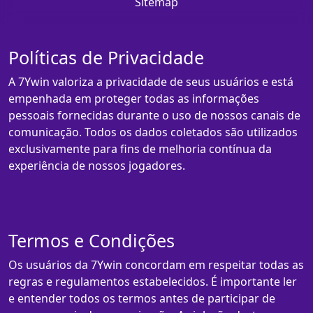
Sitemap
Políticas de Privacidade
A 7Ywin valoriza a privacidade de seus usuários e está
empenhada em proteger todas as informações
pessoais fornecidas durante o uso de nossos canais de
comunicação. Todos os dados coletados são utilizados
exclusivamente para fins de melhoria contínua da
experiência de nossos jogadores.
Termos e Condições
Os usuários da 7Ywin concordam em respeitar todas as
regras e regulamentos estabelecidos. É importante ler
e entender todos os termos antes de participar de