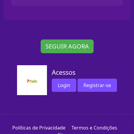
SEGUIR AGORA
Acessos
Login
Registrar-se
Políticas de Privacidade
Termos e Condições