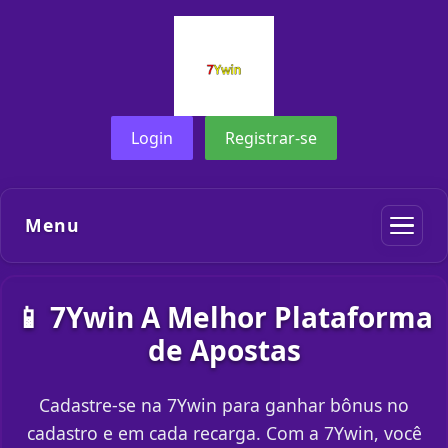
Login
Registrar-se
Menu
📱 7Ywin A Melhor Plataforma
de Apostas
Cadastre-se na 7Ywin para ganhar bônus no
cadastro e em cada recarga. Com a 7Ywin, você