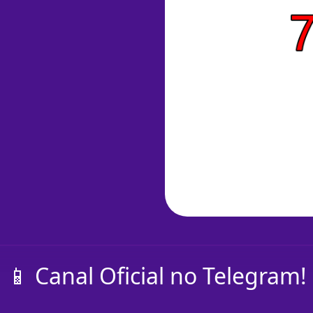
📱 Canal Oficial no Telegram!