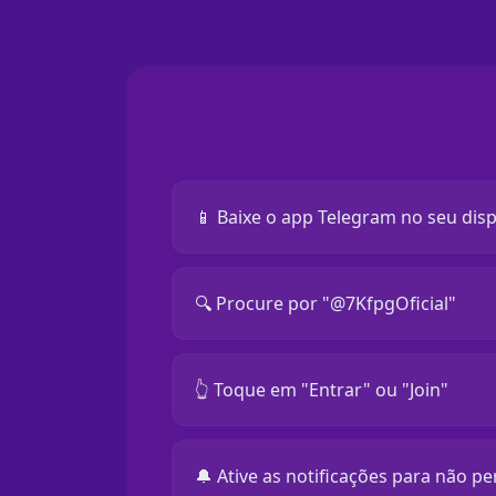
📱 Baixe o app Telegram no seu disp
🔍 Procure por "@7KfpgOficial"
👆 Toque em "Entrar" ou "Join"
🔔 Ative as notificações para não p