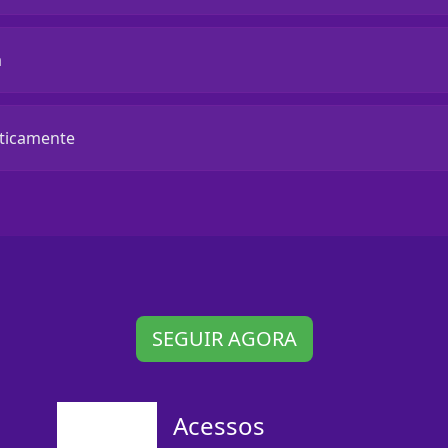
a
aticamente
SEGUIR AGORA
Acessos