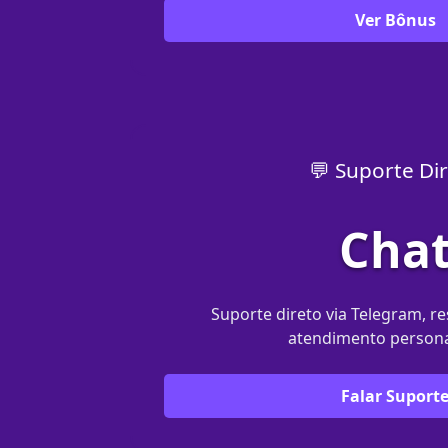
Ver Bônus
💬 Suporte Di
Cha
Suporte direto via Telegram, r
atendimento persona
Falar Suport