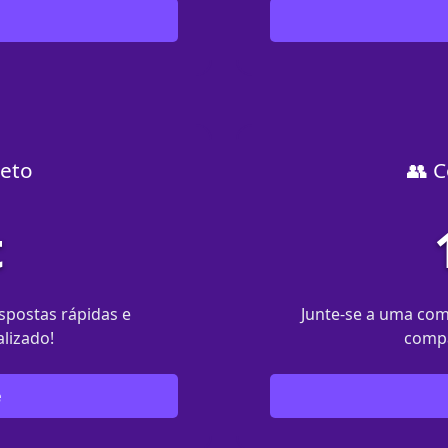
reto
👥 
t
espostas rápidas e
Junte-se a uma com
lizado!
compa
e