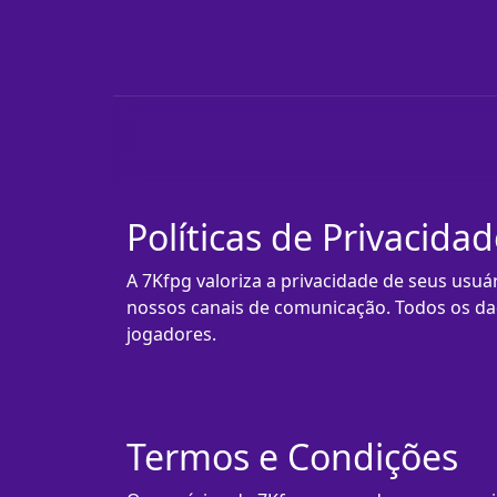
Políticas de Privacida
A 7Kfpg valoriza a privacidade de seus usu
nossos canais de comunicação. Todos os dad
jogadores.
Termos e Condições