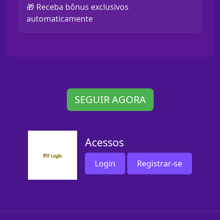
🎁 Receba bônus exclusivos
automaticamente
SEGUIR AGORA
Acessos
Login
Registrar-se