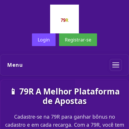
Login
Registrar-se
Menu
📱 79R A Melhor Plataforma
de Apostas
Cadastre-se na 79R para ganhar bônus no
cadastro e em cada recarga. Com a 79R, você tem