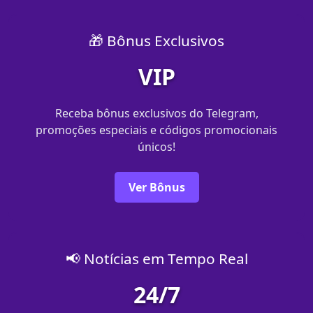
🎁 Bônus Exclusivos
VIP
Receba bônus exclusivos do Telegram,
promoções especiais e códigos promocionais
únicos!
Ver Bônus
📢 Notícias em Tempo Real
24/7