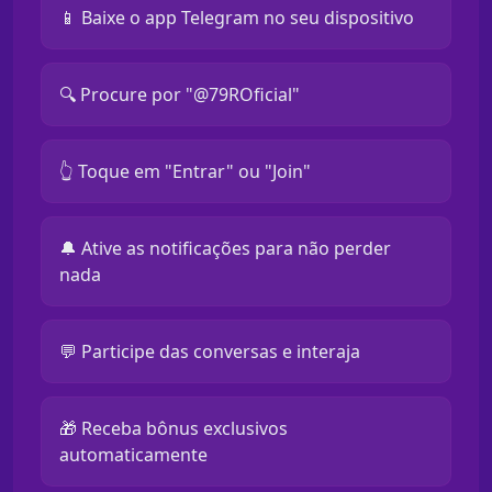
📱 Baixe o app Telegram no seu dispositivo
🔍 Procure por "@79ROficial"
👆 Toque em "Entrar" ou "Join"
🔔 Ative as notificações para não perder
nada
💬 Participe das conversas e interaja
🎁 Receba bônus exclusivos
automaticamente