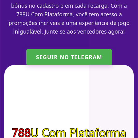
bônus no cadastro e em cada recarga. Com a
788U Com Plataforma, você tem acesso a
promoções incríveis e uma experiência de jogo
inigualável. Junte-se aos vencedores agora!
SEGUIR NO TELEGRAM