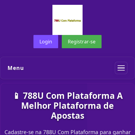
Login
Registrar-se
Menu
📱 788U Com Plataforma A
Melhor Plataforma de
Apostas
Cadastre-se na 788U Com Plataforma para ganhar