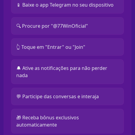
📱 Baixe o app Telegram no seu dispositivo
🔍 Procure por "@77WinOficial"
👆 Toque em "Entrar" ou "Join"
🔔 Ative as notificações para não perder
nada
💬 Participe das conversas e interaja
🎁 Receba bônus exclusivos
automaticamente