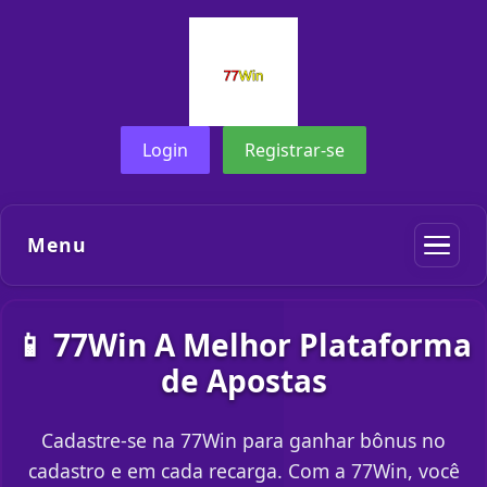
Login
Registrar-se
Menu
📱 77Win A Melhor Plataforma
de Apostas
Cadastre-se na 77Win para ganhar bônus no
cadastro e em cada recarga. Com a 77Win, você