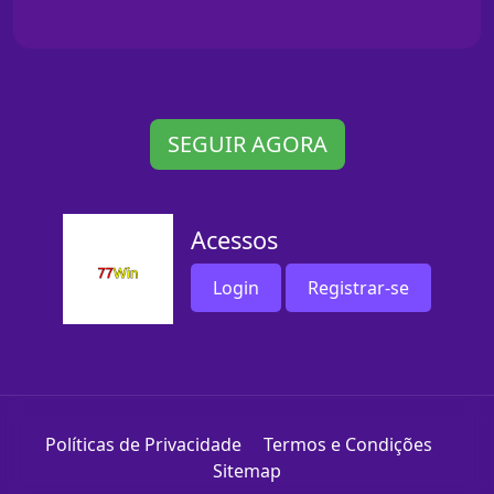
SEGUIR AGORA
Acessos
Login
Registrar-se
Políticas de Privacidade
Termos e Condições
Sitemap