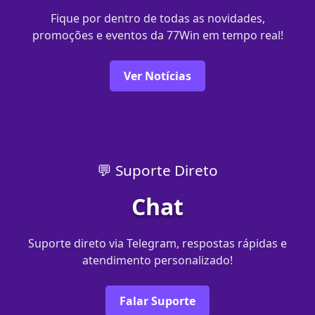
Fique por dentro de todas as novidades,
promoções e eventos da 77Win em tempo real!
Ver Notícias
💬 Suporte Direto
Chat
Suporte direto via Telegram, respostas rápidas e
atendimento personalizado!
Falar Suporte