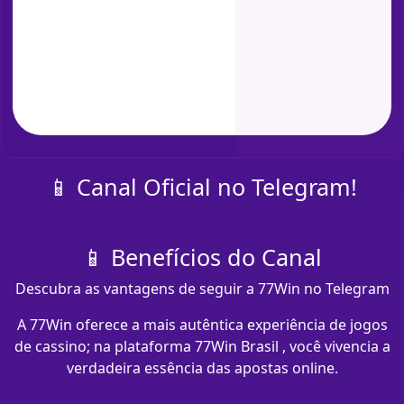
📱 Canal Oficial no Telegram!
📱 Benefícios do Canal
Descubra as vantagens de seguir a 77Win no Telegram
A 77Win oferece a mais autêntica experiência de jogos
de cassino; na plataforma 77Win Brasil , você vivencia a
verdadeira essência das apostas online.