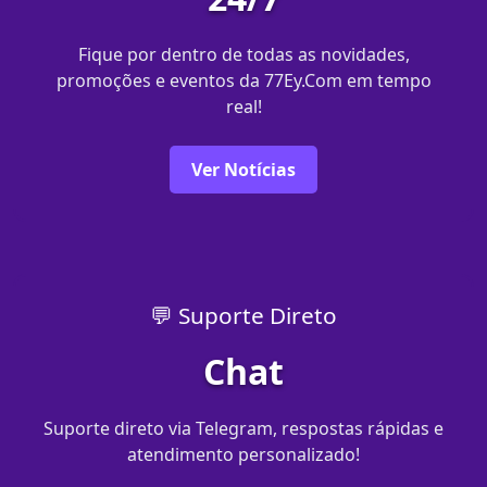
Fique por dentro de todas as novidades,
promoções e eventos da 77Ey.Com em tempo
real!
Ver Notícias
💬 Suporte Direto
Chat
Suporte direto via Telegram, respostas rápidas e
atendimento personalizado!