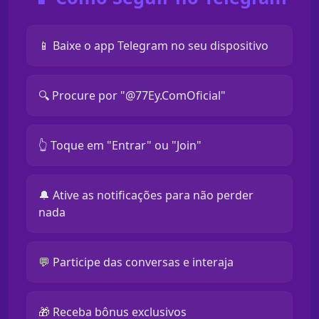
📱 Baixe o app Telegram no seu dispositivo
🔍 Procure por "@77Ey.ComOficial"
👆 Toque em "Entrar" ou "Join"
🔔 Ative as notificações para não perder
nada
💬 Participe das conversas e interaja
🎁 Receba bônus exclusivos