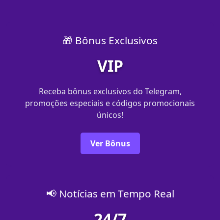
🎁 Bônus Exclusivos
VIP
Receba bônus exclusivos do Telegram,
promoções especiais e códigos promocionais
únicos!
Ver Bônus
📢 Notícias em Tempo Real
24/7