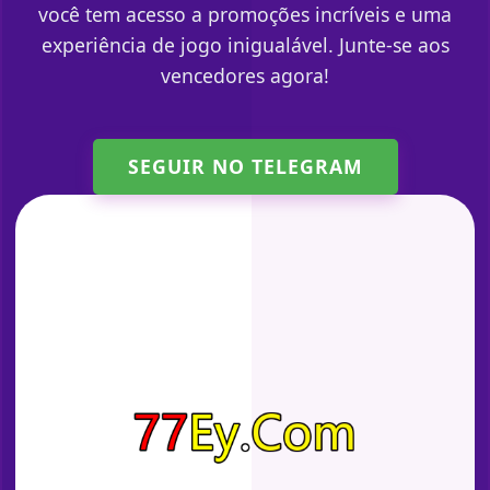
você tem acesso a promoções incríveis e uma
experiência de jogo inigualável. Junte-se aos
vencedores agora!
SEGUIR NO TELEGRAM