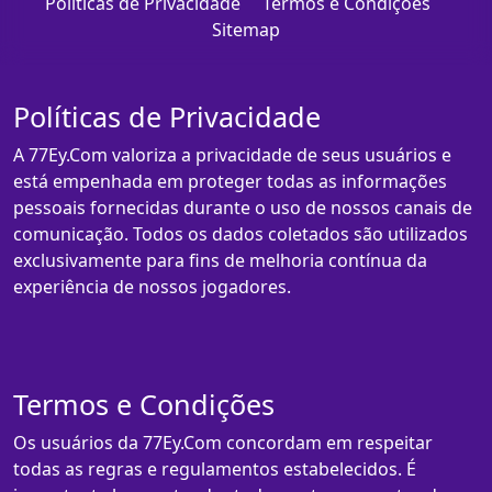
Políticas de Privacidade
Termos e Condições
Sitemap
Políticas de Privacidade
A 77Ey.Com valoriza a privacidade de seus usuários e
está empenhada em proteger todas as informações
pessoais fornecidas durante o uso de nossos canais de
comunicação. Todos os dados coletados são utilizados
exclusivamente para fins de melhoria contínua da
experiência de nossos jogadores.
Termos e Condições
Os usuários da 77Ey.Com concordam em respeitar
todas as regras e regulamentos estabelecidos. É