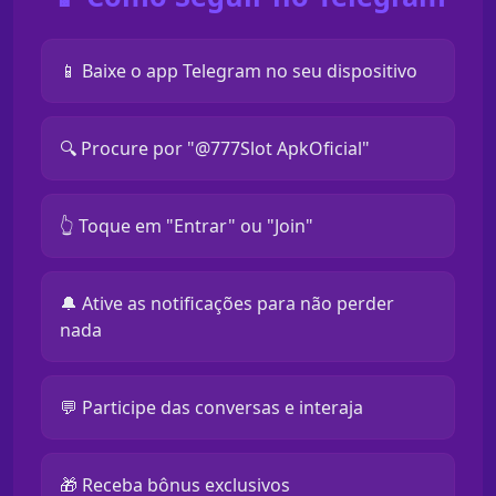
📱 Baixe o app Telegram no seu dispositivo
🔍 Procure por "@777Slot ApkOficial"
👆 Toque em "Entrar" ou "Join"
🔔 Ative as notificações para não perder
nada
💬 Participe das conversas e interaja
🎁 Receba bônus exclusivos