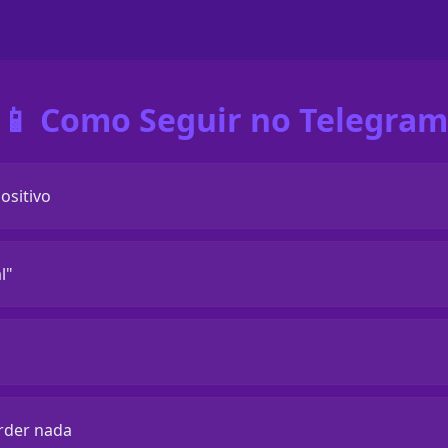
📱 Como Seguir no Telegram
ositivo
l"
erder nada