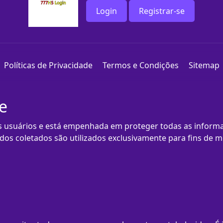
Login
Registrar-se
Políticas de Privacidade
Termos e Condições
Sitemap
de
us usuários e está empenhada em proteger todas as inform
os coletados são utilizados exclusivamente para fins de m