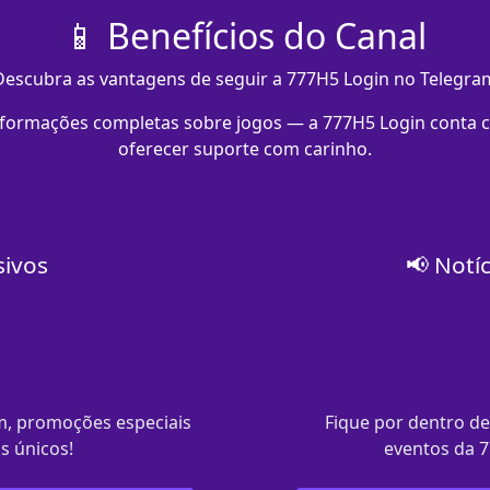
📱 Benefícios do Canal
Descubra as vantagens de seguir a 777H5 Login no Telegra
informações completas sobre jogos — a 777H5 Login conta 
oferecer suporte com carinho.
sivos
📢 Notí
m, promoções especiais
Fique por dentro d
s únicos!
eventos da 