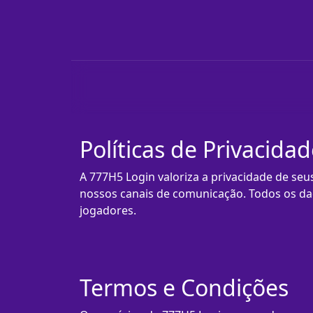
Políticas de Privacida
A 777H5 Login valoriza a privacidade de se
nossos canais de comunicação. Todos os dad
jogadores.
Termos e Condições