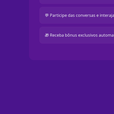
💬 Participe das conversas e interaj
🎁 Receba bônus exclusivos autom