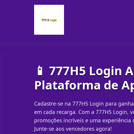
📱 777H5 Login 
Plataforma de A
Cadastre-se na 777H5 Login para ganha
em cada recarga. Com a 777H5 Login, v
promoções incríveis e uma experiência d
Junte-se aos vencedores agora!