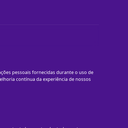
ações pessoais fornecidas durante o uso de
elhoria contínua da experiência de nossos