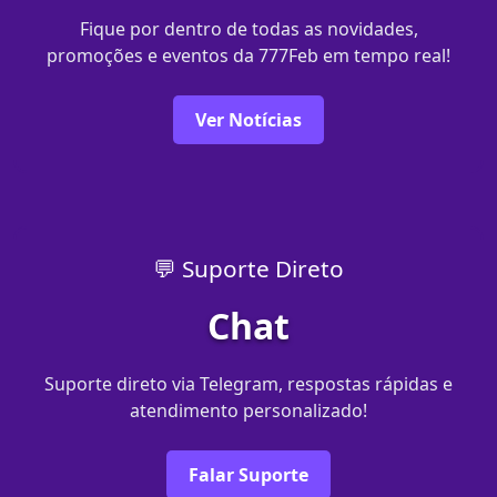
Fique por dentro de todas as novidades,
promoções e eventos da 777Feb em tempo real!
Ver Notícias
💬 Suporte Direto
Chat
Suporte direto via Telegram, respostas rápidas e
atendimento personalizado!
Falar Suporte