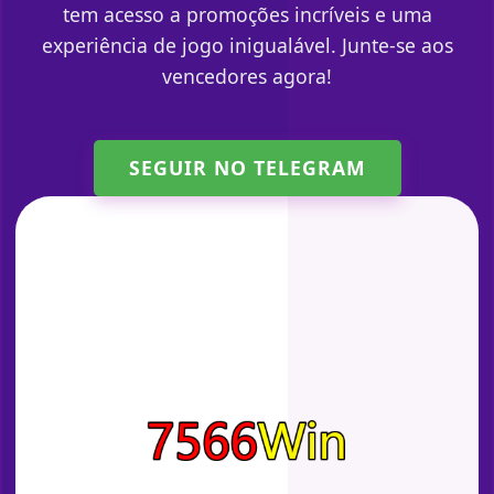
tem acesso a promoções incríveis e uma
experiência de jogo inigualável. Junte-se aos
vencedores agora!
SEGUIR NO TELEGRAM