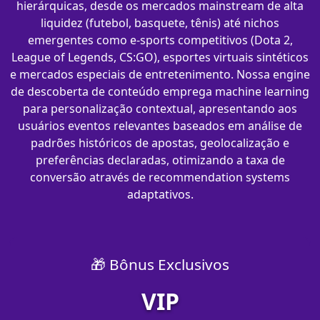
hierárquicas, desde os mercados mainstream de alta
liquidez (futebol, basquete, tênis) até nichos
emergentes como e-sports competitivos (Dota 2,
League of Legends, CS:GO), esportes virtuais sintéticos
e mercados especiais de entretenimento. Nossa engine
de descoberta de conteúdo emprega machine learning
para personalização contextual, apresentando aos
usuários eventos relevantes baseados em análise de
padrões históricos de apostas, geolocalização e
preferências declaradas, otimizando a taxa de
conversão através de recommendation systems
adaptativos.
🎁 Bônus Exclusivos
VIP