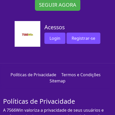
SEGUIR AGORA
Acessos
Login
Registrar-se
Políticas de Privacidade
Termos e Condições
Sitemap
Políticas de Privacidade
A 7566Win valoriza a privacidade de seus usuários e