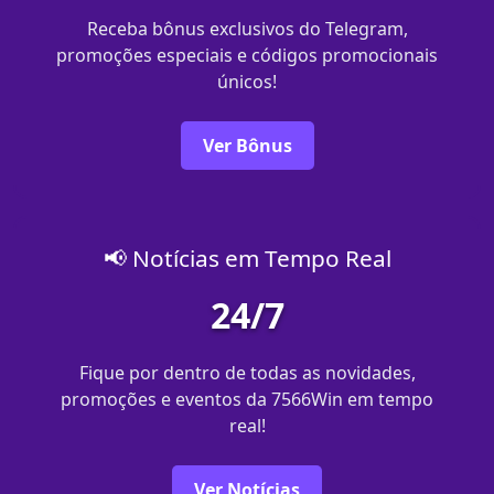
Receba bônus exclusivos do Telegram,
promoções especiais e códigos promocionais
únicos!
Ver Bônus
📢 Notícias em Tempo Real
24/7
Fique por dentro de todas as novidades,
promoções e eventos da 7566Win em tempo
real!
Ver Notícias