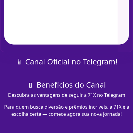
📱 Canal Oficial no Telegram!
📱 Benefícios do Canal
Descubra as vantagens de seguir a 71X no Telegram
Para quem busca diversão e prêmios incríveis, a 71X é a
escolha certa — comece agora sua nova jornada!