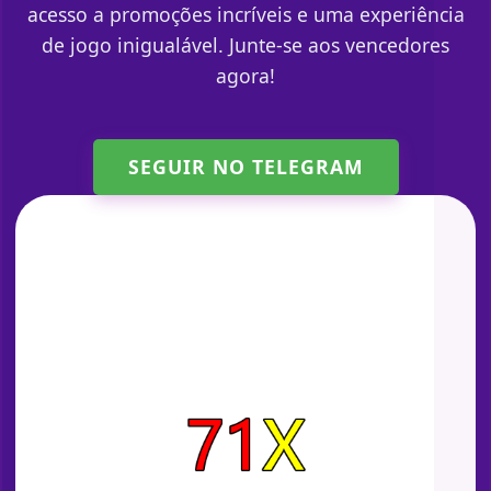
acesso a promoções incríveis e uma experiência
de jogo inigualável. Junte-se aos vencedores
agora!
SEGUIR NO TELEGRAM