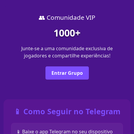
👥 Comunidade VIP
1000+
Junte-se a uma comunidade exclusiva de
jogadores e compartilhe experiências!
Entrar Grupo
📱 Como Seguir no Telegram
📱 Baixe o app Telegram no seu dispositivo