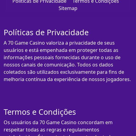
Políticas de Privacidade
Termos e Condições
Sitemap
Políticas de Privacidade
A 70 Game Casino valoriza a privacidade de seus
usuários e está empenhada em proteger todas as
informações pessoais fornecidas durante o uso de
nossos canais de comunicação. Todos os dados
coletados são utilizados exclusivamente para fins de
melhoria contínua da experiência de nossos jogadores.
Termos e Condições
Os usuários da 70 Game Casino concordam em
respeitar todas as regras e regulamentos