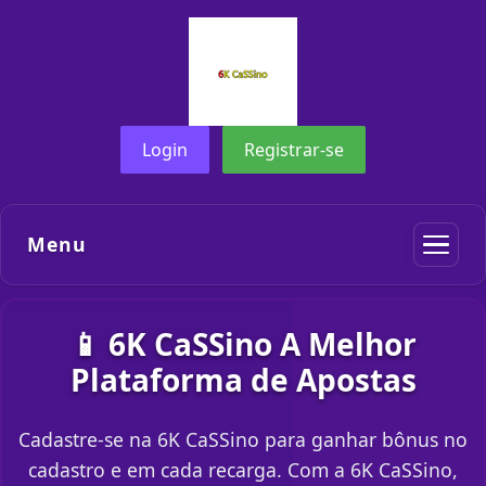
Login
Registrar-se
Menu
📱 6K CaSSino A Melhor
Plataforma de Apostas
Cadastre-se na 6K CaSSino para ganhar bônus no
cadastro e em cada recarga. Com a 6K CaSSino,