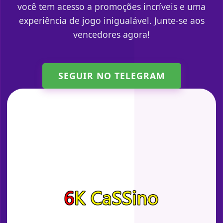
você tem acesso a promoções incríveis e uma
experiência de jogo inigualável. Junte-se aos
vencedores agora!
SEGUIR NO TELEGRAM