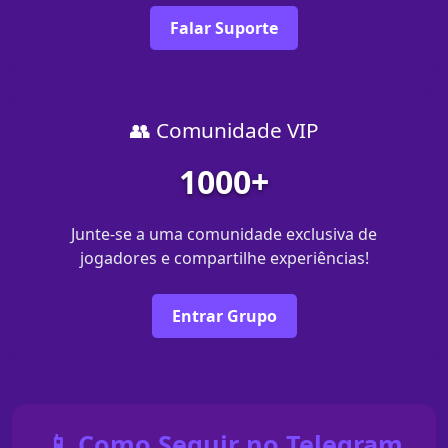
Falar Suporte
👥 Comunidade VIP
1000+
Junte-se a uma comunidade exclusiva de
jogadores e compartilhe experiências!
Entrar Grupo
📱 Como Seguir no Telegram