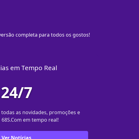
versão completa para todos os gostos!
cias em Tempo Real
24/7
e todas as novidades, promoções e
 68S.Com em tempo real!
Ver Notícias