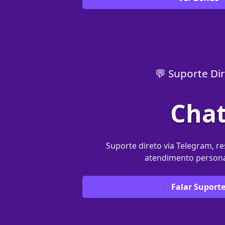
💬 Suporte Di
Cha
Suporte direto via Telegram, r
atendimento persona
Falar Suport