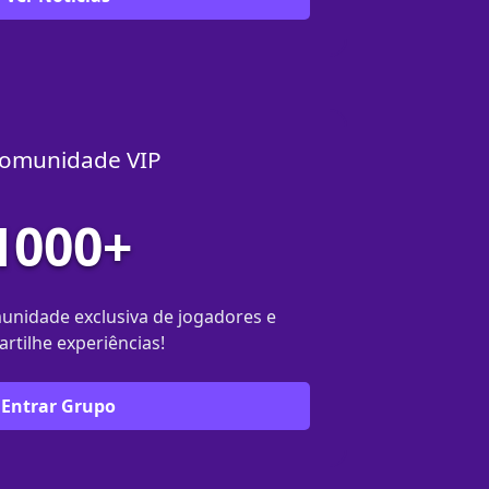
Comunidade VIP
1000+
unidade exclusiva de jogadores e
rtilhe experiências!
Entrar Grupo