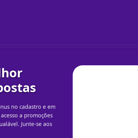
lhor
postas
nus no cadastro e em
 acesso a promoções
ualável. Junte-se aos