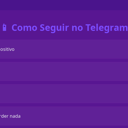
📱 Como Seguir no Telegram
ositivo
erder nada