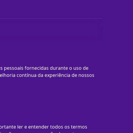
s pessoais fornecidas durante o uso de
elhoria contínua da experiência de nossos
rtante ler e entender todos os termos