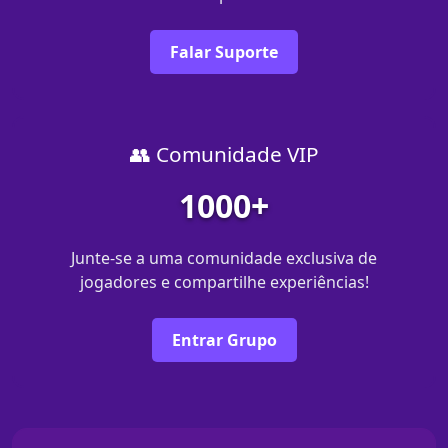
Falar Suporte
👥 Comunidade VIP
1000+
Junte-se a uma comunidade exclusiva de
jogadores e compartilhe experiências!
Entrar Grupo