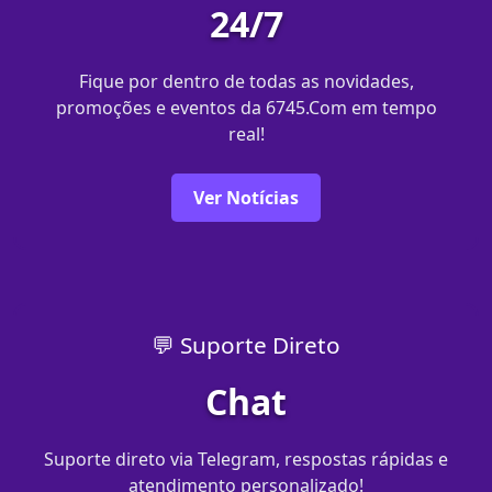
24/7
Fique por dentro de todas as novidades,
promoções e eventos da 6745.Com em tempo
real!
Ver Notícias
💬 Suporte Direto
Chat
Suporte direto via Telegram, respostas rápidas e
atendimento personalizado!