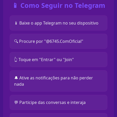
📱 Como Seguir no Telegram
📱 Baixe o app Telegram no seu dispositivo
🔍 Procure por "@6745.ComOficial"
👆 Toque em "Entrar" ou "Join"
🔔 Ative as notificações para não perder
nada
💬 Participe das conversas e interaja