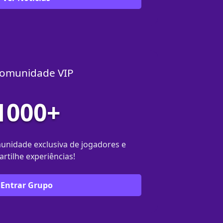
Comunidade VIP
1000+
unidade exclusiva de jogadores e
rtilhe experiências!
Entrar Grupo