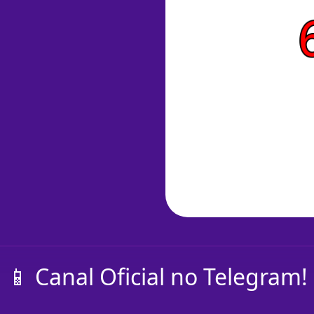
📱 Canal Oficial no Telegram!