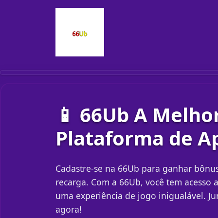
📱 66Ub A Melho
Plataforma de A
Cadastre-se na 66Ub para ganhar bônus
recarga. Com a 66Ub, você tem acesso a
uma experiência de jogo inigualável. J
agora!