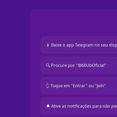
📱 Baixe o app Telegram no seu disp
🔍 Procure por "@66UbOficial"
👆 Toque em "Entrar" ou "Join"
🔔 Ative as notificações para não p