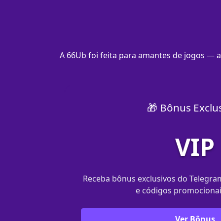
A 66Ub foi feita para amantes de jogos —
🎁 Bônus Exclu
VIP
Receba bônus exclusivos do Telegra
e códigos promocionai
Ver Bônus