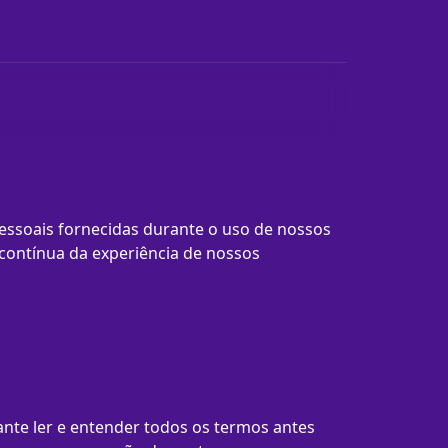
essoais fornecidas durante o uso de nossos
 contínua da experiência de nossos
nte ler e entender todos os termos antes