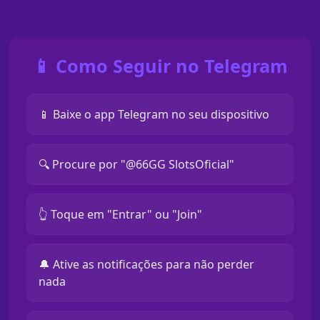
📱 Como Seguir no Telegram
📱 Baixe o app Telegram no seu dispositivo
🔍 Procure por "@66GG SlotsOficial"
👆 Toque em "Entrar" ou "Join"
🔔 Ative as notificações para não perder
nada