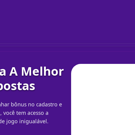
ma A Melhor
postas
nhar bônus no cadastro e
, você tem acesso a
e jogo inigualável.