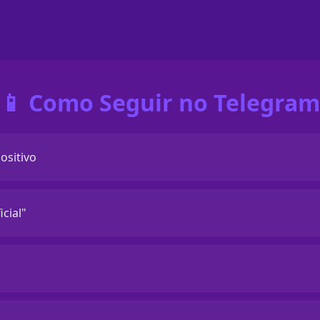
📱 Como Seguir no Telegram
ositivo
cial"