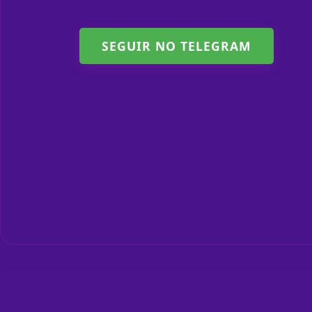
SEGUIR NO TELEGRAM