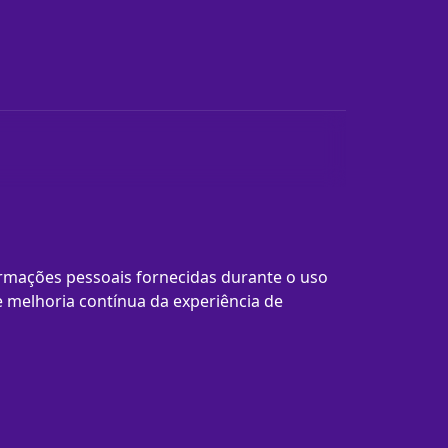
ormações pessoais fornecidas durante o uso
e melhoria contínua da experiência de