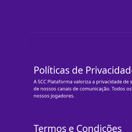
Políticas de Privacida
A 5CC Plataforma valoriza a privacidade de
de nossos canais de comunicação. Todos os 
nossos jogadores.
Termos e Condições