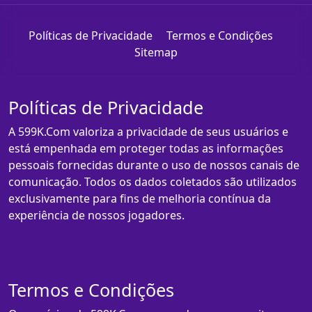
Políticas de Privacidade
Termos e Condições
Sitemap
Políticas de Privacidade
A 599K.Com valoriza a privacidade de seus usuários e
está empenhada em proteger todas as informações
pessoais fornecidas durante o uso de nossos canais de
comunicação. Todos os dados coletados são utilizados
exclusivamente para fins de melhoria contínua da
experiência de nossos jogadores.
Termos e Condições