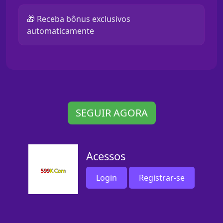
🎁 Receba bônus exclusivos
automaticamente
SEGUIR AGORA
Acessos
Login
Registrar-se