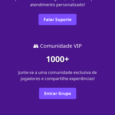
atendimento personalizado!
Falar Suporte
👥 Comunidade VIP
1000+
Junte-se a uma comunidade exclusiva de
jogadores e compartilhe experiências!
Entrar Grupo