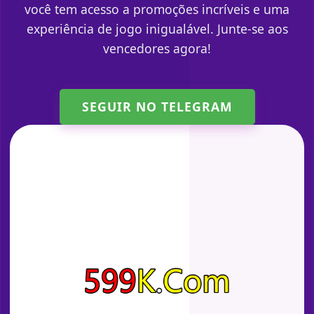
você tem acesso a promoções incríveis e uma
experiência de jogo inigualável. Junte-se aos
vencedores agora!
SEGUIR NO TELEGRAM