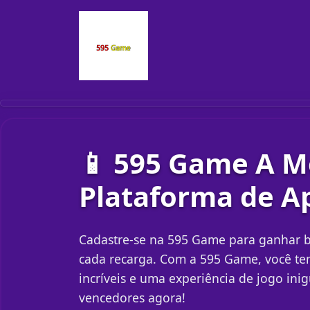
📱 595 Game A M
Plataforma de A
Cadastre-se na 595 Game para ganhar 
cada recarga. Com a 595 Game, você t
incríveis e uma experiência de jogo inig
vencedores agora!