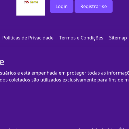
Login
Registrar-se
Políticas de Privacidade
Termos e Condições
Sitemap
de
 usuários e está empenhada em proteger todas as informaçõ
os coletados são utilizados exclusivamente para fins de m