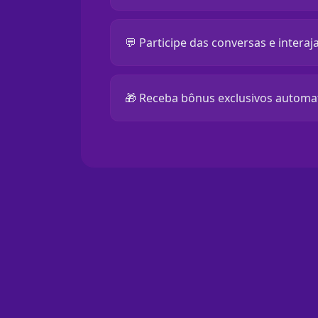
💬 Participe das conversas e interaj
🎁 Receba bônus exclusivos autom