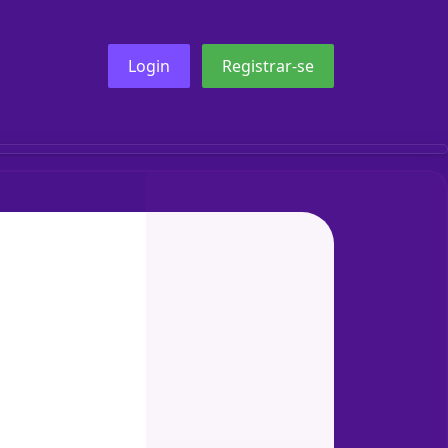
Login
Registrar-se