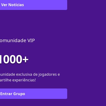
Ver Notícias
Comunidade VIP
1000+
unidade exclusiva de jogadores e
rtilhe experiências!
Entrar Grupo