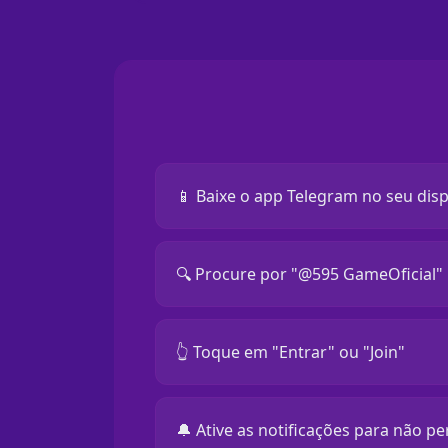
📱 Baixe o app Telegram no seu disp
🔍 Procure por "@595 GameOficial"
👆 Toque em "Entrar" ou "Join"
🔔 Ative as notificações para não p