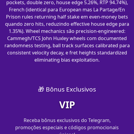
pockets, double zero, house edge 5.26%, RTP 94.74%),
French (identical para European mas La Partage/En
Prison rules returning half stake em even-money bets
quando zero hits, reduzindo effective house edge para
1.35%). Wheel mechanics são precision-engineered:
Cammegh/TCS John Huxley wheels com documented
randomness testing, ball track surfaces calibrated para
consistent velocity decay, e fret heights standardized
eliminating bias exploitation.
🎁 Bônus Exclusivos
VIP
Receba bônus exclusivos do Telegram,
promoções especiais e códigos promocionais