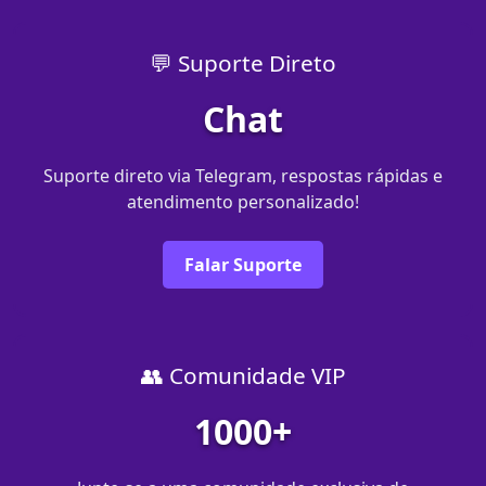
💬 Suporte Direto
Chat
Suporte direto via Telegram, respostas rápidas e
atendimento personalizado!
Falar Suporte
👥 Comunidade VIP
1000+