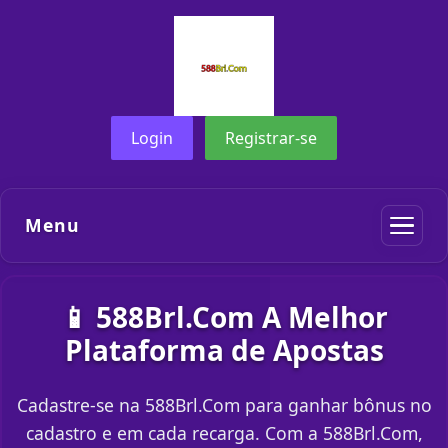
Login
Registrar-se
Menu
📱 588Brl.Com A Melhor
Plataforma de Apostas
Cadastre-se na 588Brl.Com para ganhar bônus no
cadastro e em cada recarga. Com a 588Brl.Com,