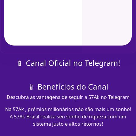
📱 Canal Oficial no Telegram!
📱 Benefícios do Canal
Descubra as vantagens de seguir a 57Ak no Telegram
Na 57Ak , prêmios milionários não são mais um sonho!
A 57Ak Brasil realiza seu sonho de riqueza com um
sistema justo e altos retornos!