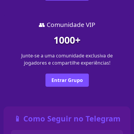
👥 Comunidade VIP
1000+
Junte-se a uma comunidade exclusiva de
jogadores e compartilhe experiências!
Entrar Grupo
📱 Como Seguir no Telegram