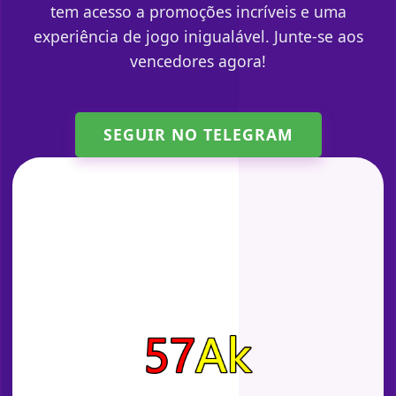
tem acesso a promoções incríveis e uma
experiência de jogo inigualável. Junte-se aos
vencedores agora!
SEGUIR NO TELEGRAM