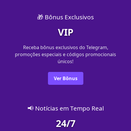
🎁 Bônus Exclusivos
VIP
Receba bônus exclusivos do Telegram,
promoções especiais e códigos promocionais
únicos!
Ver Bônus
📢 Notícias em Tempo Real
24/7