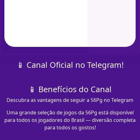
📱 Canal Oficial no Telegram!
📱 Benefícios do Canal
Descubra as vantagens de seguir a 56Pg no Telegram
Uma grande seleção de jogos da 56Pg está disponível
para todos os jogadores do Brasil — diversão completa
para todos os gostos!