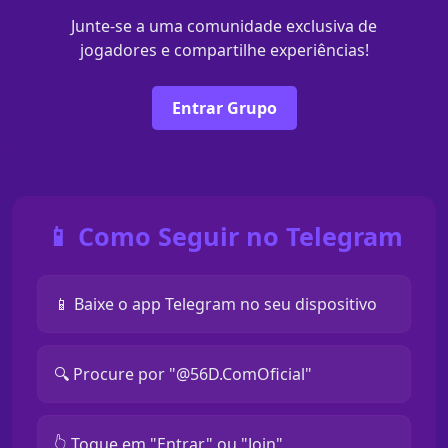
Junte-se a uma comunidade exclusiva de
jogadores e compartilhe experiências!
Entrar Grupo
📱 Como Seguir no Telegram
📱 Baixe o app Telegram no seu dispositivo
🔍 Procure por "@56D.ComOficial"
👆 Toque em "Entrar" ou "Join"