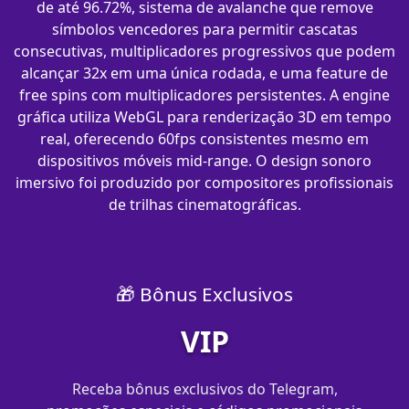
de até 96.72%, sistema de avalanche que remove
símbolos vencedores para permitir cascatas
consecutivas, multiplicadores progressivos que podem
alcançar 32x em uma única rodada, e uma feature de
free spins com multiplicadores persistentes. A engine
gráfica utiliza WebGL para renderização 3D em tempo
real, oferecendo 60fps consistentes mesmo em
dispositivos móveis mid-range. O design sonoro
imersivo foi produzido por compositores profissionais
de trilhas cinematográficas.
🎁 Bônus Exclusivos
VIP
Receba bônus exclusivos do Telegram,