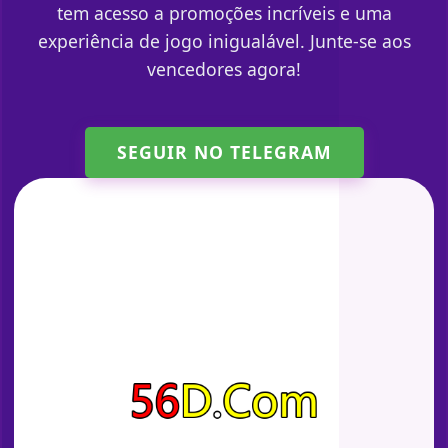
tem acesso a promoções incríveis e uma
experiência de jogo inigualável. Junte-se aos
vencedores agora!
SEGUIR NO TELEGRAM