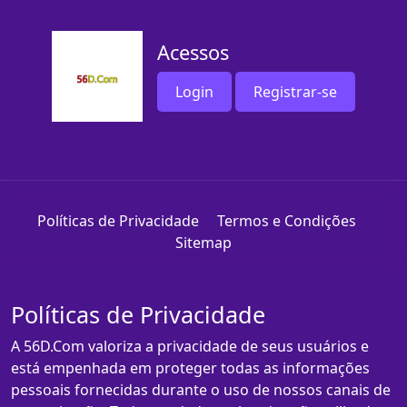
Acessos
Login
Registrar-se
Políticas de Privacidade
Termos e Condições
Sitemap
Políticas de Privacidade
A 56D.Com valoriza a privacidade de seus usuários e
está empenhada em proteger todas as informações
pessoais fornecidas durante o uso de nossos canais de