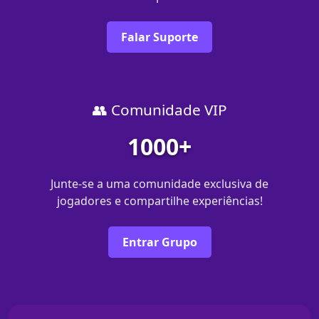
Falar Suporte
👥 Comunidade VIP
1000+
Junte-se a uma comunidade exclusiva de
jogadores e compartilhe experiências!
Entrar Grupo