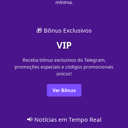
mínima.
🎁 Bônus Exclusivos
VIP
Receba bônus exclusivos do Telegram,
promoções especiais e códigos promocionais
únicos!
Ver Bônus
📢 Notícias em Tempo Real