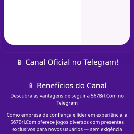
📱 Canal Oficial no Telegram!
📱 Benefícios do Canal
Descubra as vantagens de seguir a 567Brl.Com no
Telegram
Como empresa de confiança e líder em experiência, a
567Brl.Com oferece jogos diversos com presentes
exclusivos para novos usuários — sem exigência