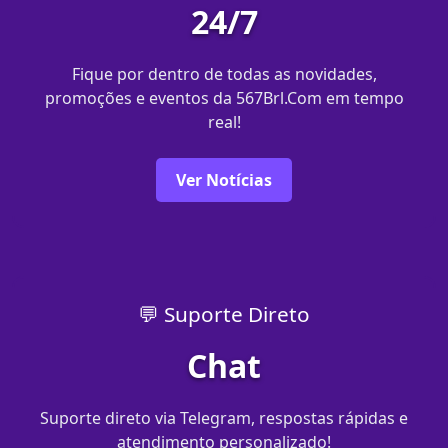
24/7
Fique por dentro de todas as novidades,
promoções e eventos da 567Brl.Com em tempo
real!
Ver Notícias
💬 Suporte Direto
Chat
Suporte direto via Telegram, respostas rápidas e
atendimento personalizado!