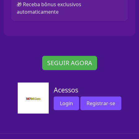
🎁 Receba bônus exclusivos
automaticamente
SEGUIR AGORA
Acessos
Login
Registrar-se