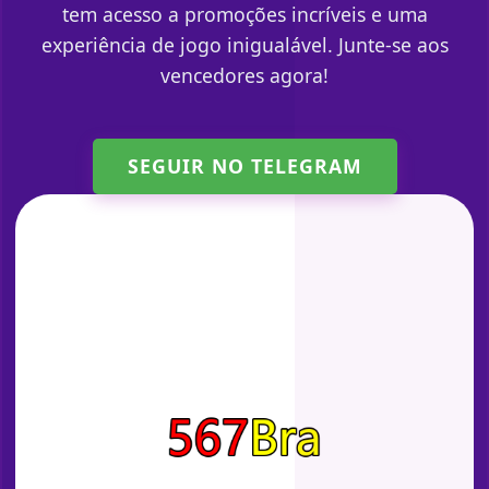
tem acesso a promoções incríveis e uma
experiência de jogo inigualável. Junte-se aos
vencedores agora!
SEGUIR NO TELEGRAM