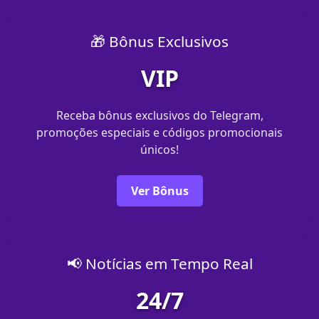
🎁 Bônus Exclusivos
VIP
Receba bônus exclusivos do Telegram,
promoções especiais e códigos promocionais
únicos!
Ver Bônus
📢 Notícias em Tempo Real
24/7