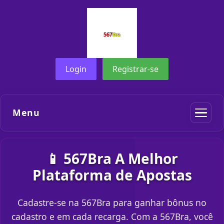
Login
Registrar-se
Menu
📱 567Bra A Melhor
Plataforma de Apostas
Cadastre-se na 567Bra para ganhar bônus no
cadastro e em cada recarga. Com a 567Bra, você