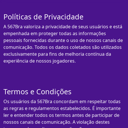
Políticas de Privacidade
A 567Bra valoriza a privacidade de seus usuários e está
empenhada em proteger todas as informações
pessoais fornecidas durante o uso de nossos canais de
comunicação. Todos os dados coletados são utilizados
exclusivamente para fins de melhoria contínua da
experiência de nossos jogadores.
Termos e Condições
Os usuários da 567Bra concordam em respeitar todas
as regras e regulamentos estabelecidos. É importante
ler e entender todos os termos antes de participar de
nossos canais de comunicação. A violação destes