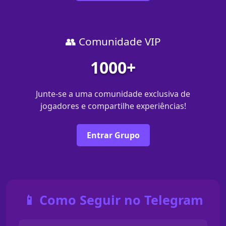
👥 Comunidade VIP
1000+
Junte-se a uma comunidade exclusiva de
jogadores e compartilhe experiências!
Entrar Grupo
📱 Como Seguir no Telegram