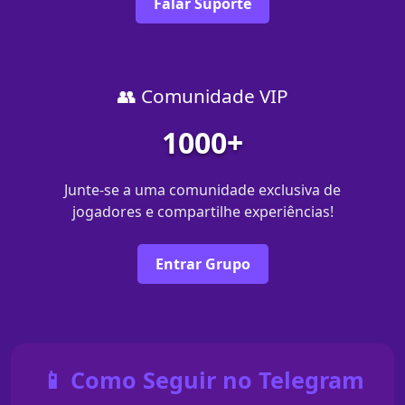
Falar Suporte
👥 Comunidade VIP
1000+
Junte-se a uma comunidade exclusiva de
jogadores e compartilhe experiências!
Entrar Grupo
📱 Como Seguir no Telegram