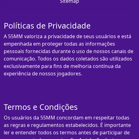
Sitemap
Políticas de Privacidade
A 55MM valoriza a privacidade de seus usuários e está
empenhada em proteger todas as informações
pessoais fornecidas durante o uso de nossos canais de
comunicação. Todos os dados coletados são utilizados
exclusivamente para fins de melhoria contínua da
experiência de nossos jogadores.
Termos e Condições
Os usuários da 55MM concordam em respeitar todas
as regras e regulamentos estabelecidos. É importante
ler e entender todos os termos antes de participar de