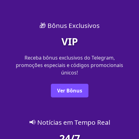
🎁 Bônus Exclusivos
VIP
Receba bônus exclusivos do Telegram,
promoções especiais e códigos promocionais
únicos!
Ver Bônus
📢 Notícias em Tempo Real
24/7