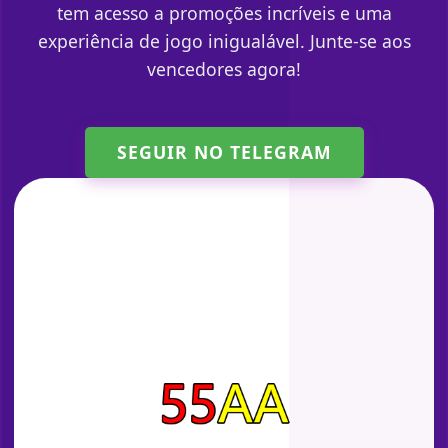
tem acesso a promoções incríveis e uma
experiência de jogo inigualável. Junte-se aos
vencedores agora!
SEGUIR NO TELEGRAM