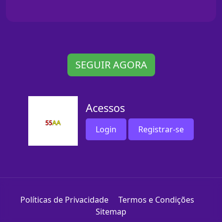
SEGUIR AGORA
Acessos
Login
Registrar-se
Políticas de Privacidade
Termos e Condições
Sitemap