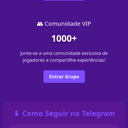
👥 Comunidade VIP
1000+
Junte-se a uma comunidade exclusiva de
jogadores e compartilhe experiências!
Entrar Grupo
📱 Como Seguir no Telegram