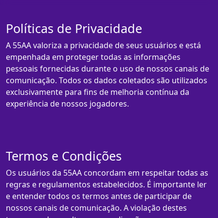
Políticas de Privacidade
A 55AA valoriza a privacidade de seus usuários e está
empenhada em proteger todas as informações
pessoais fornecidas durante o uso de nossos canais de
comunicação. Todos os dados coletados são utilizados
exclusivamente para fins de melhoria contínua da
experiência de nossos jogadores.
Termos e Condições
Os usuários da 55AA concordam em respeitar todas as
regras e regulamentos estabelecidos. É importante ler
e entender todos os termos antes de participar de
nossos canais de comunicação. A violação destes