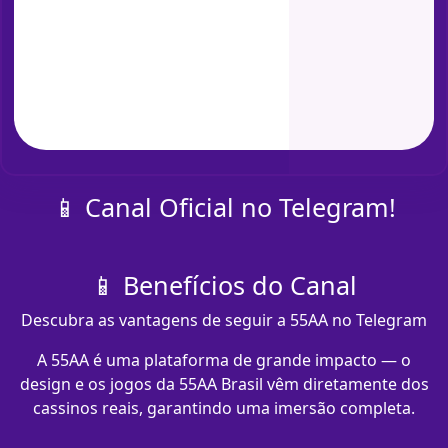
📱 Canal Oficial no Telegram!
📱 Benefícios do Canal
Descubra as vantagens de seguir a 55AA no Telegram
A 55AA é uma plataforma de grande impacto — o
design e os jogos da 55AA Brasil vêm diretamente dos
cassinos reais, garantindo uma imersão completa.