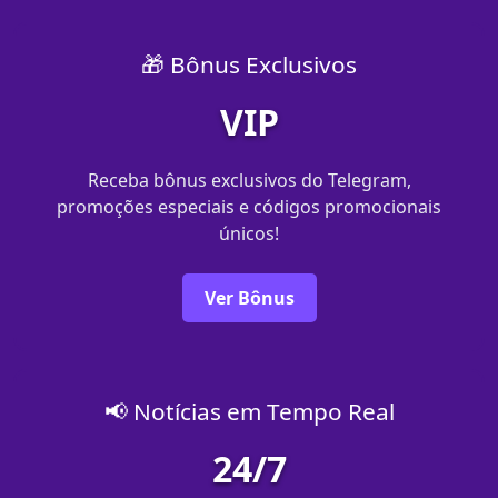
🎁 Bônus Exclusivos
VIP
Receba bônus exclusivos do Telegram,
promoções especiais e códigos promocionais
únicos!
Ver Bônus
📢 Notícias em Tempo Real
24/7