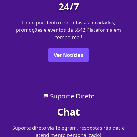
24/7
Fique por dentro de todas as novidades,
promoções e eventos da 5542 Plataforma em
tempo real!
Ver Notícias
💬 Suporte Direto
Chat
Suporte direto via Telegram, respostas rápidas e
atendimento personalizado!