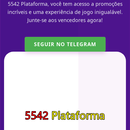
5542 Plataforma, você tem acesso a promoções
incríveis e uma experiência de jogo inigualável.
Junte-se aos vencedores agora!
SEGUIR NO TELEGRAM