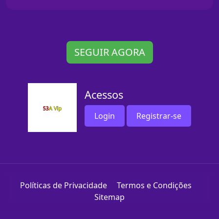
SEGUIR AGORA
Acessos
Login
Registrar-se
Políticas de Privacidade
Termos e Condições
Sitemap