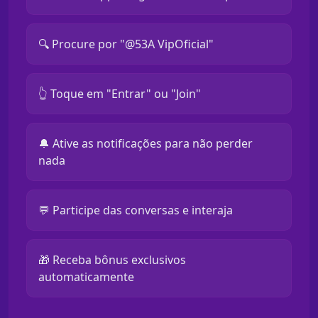
🔍 Procure por "@53A VipOficial"
👆 Toque em "Entrar" ou "Join"
🔔 Ative as notificações para não perder
nada
💬 Participe das conversas e interaja
🎁 Receba bônus exclusivos
automaticamente