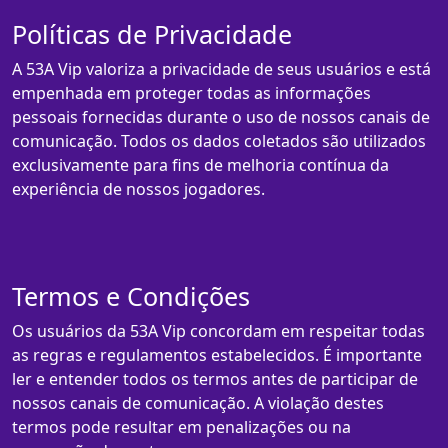
Políticas de Privacidade
A 53A Vip valoriza a privacidade de seus usuários e está
empenhada em proteger todas as informações
pessoais fornecidas durante o uso de nossos canais de
comunicação. Todos os dados coletados são utilizados
exclusivamente para fins de melhoria contínua da
experiência de nossos jogadores.
Termos e Condições
Os usuários da 53A Vip concordam em respeitar todas
as regras e regulamentos estabelecidos. É importante
ler e entender todos os termos antes de participar de
nossos canais de comunicação. A violação destes
termos pode resultar em penalizações ou na