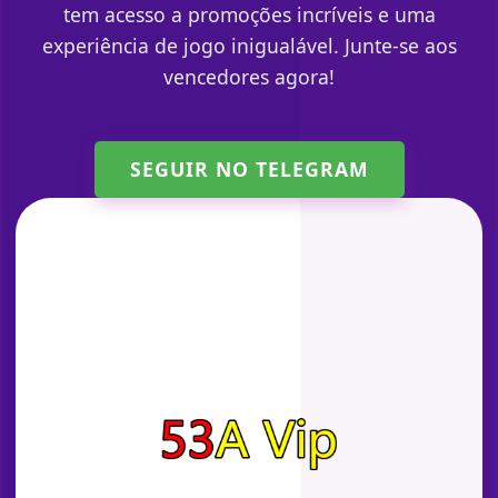
tem acesso a promoções incríveis e uma
experiência de jogo inigualável. Junte-se aos
vencedores agora!
SEGUIR NO TELEGRAM