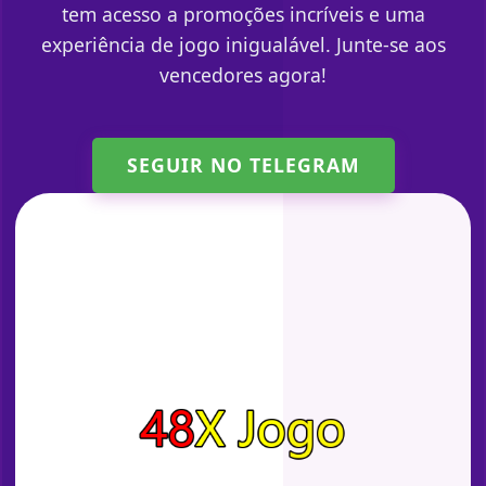
tem acesso a promoções incríveis e uma
experiência de jogo inigualável. Junte-se aos
vencedores agora!
SEGUIR NO TELEGRAM