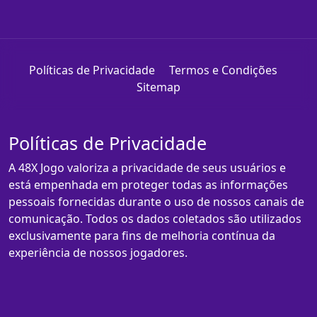
Políticas de Privacidade
Termos e Condições
Sitemap
Políticas de Privacidade
A 48X Jogo valoriza a privacidade de seus usuários e
está empenhada em proteger todas as informações
pessoais fornecidas durante o uso de nossos canais de
comunicação. Todos os dados coletados são utilizados
exclusivamente para fins de melhoria contínua da
experiência de nossos jogadores.