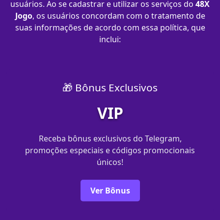
usuários. Ao se cadastrar e utilizar os serviços do
48X
Jogo
, os usuários concordam com o tratamento de
suas informações de acordo com essa política, que
inclui:
🎁 Bônus Exclusivos
VIP
Receba bônus exclusivos do Telegram,
promoções especiais e códigos promocionais
únicos!
Ver Bônus