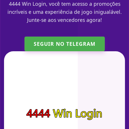
4444 Win Login, você tem acesso a promoções
incríveis e uma experiência de jogo inigualável.
Junte-se aos vencedores agora!
SEGUIR NO TELEGRAM