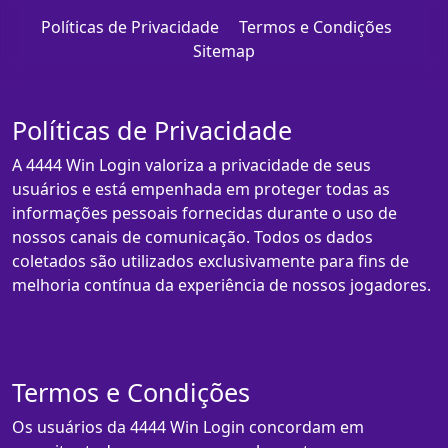
Políticas de Privacidade
Termos e Condições
Sitemap
Políticas de Privacidade
A 4444 Win Login valoriza a privacidade de seus
usuários e está empenhada em proteger todas as
informações pessoais fornecidas durante o uso de
nossos canais de comunicação. Todos os dados
coletados são utilizados exclusivamente para fins de
melhoria contínua da experiência de nossos jogadores.
Termos e Condições
Os usuários da 4444 Win Login concordam em