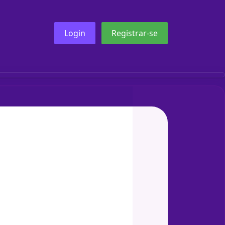
Login
Registrar-se