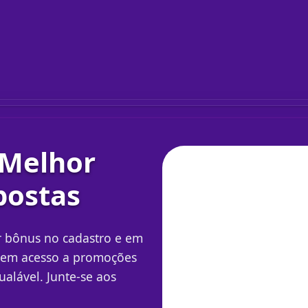
 Melhor
postas
r bônus no cadastro e em
 tem acesso a promoções
ualável. Junte-se aos