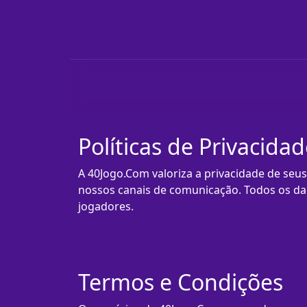
Políticas de Privacida
A 40Jogo.Com valoriza a privacidade de seu
nossos canais de comunicação. Todos os dad
jogadores.
Termos e Condições