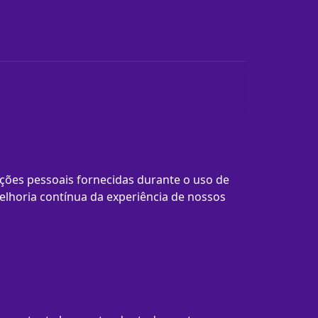
ções pessoais fornecidas durante o uso de
elhoria contínua da experiência de nossos