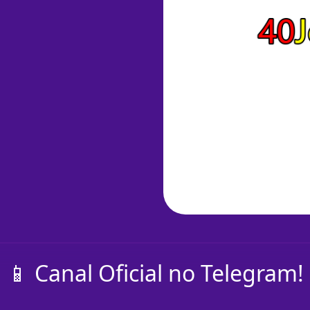
📱 Canal Oficial no Telegram!