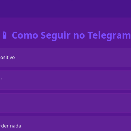
📱 Como Seguir no Telegram
ositivo
l"
erder nada