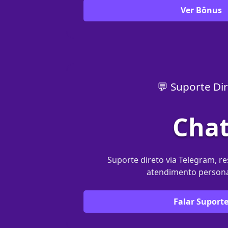
Ver Bônus
💬 Suporte Di
Cha
Suporte direto via Telegram, r
atendimento persona
Falar Suport