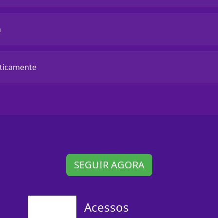
a
aticamente
SEGUIR AGORA
Acessos