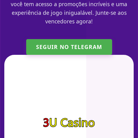
você tem acesso a promoções incríveis e uma
experiência de jogo inigualável. Junte-se aos
vencedores agora!
SEGUIR NO TELEGRAM