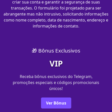
criar sua conta e garantir a segurança de suas
transações. O formulário foi projetado para ser
abrangente mas não intrusivo, solicitando informações
como nome completo, data de nascimento, endereço e
informações de contato.
🎁 Bônus Exclusivos
VIP
Receba bônus exclusivos do Telegram,
promoções especiais e códigos promocionais
únicos!
Ver Bônus